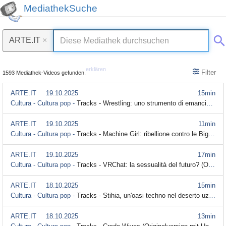
MediathekSuche
ARTE.IT
×
erklären
Filter
1593 Mediathek-Videos gefunden.
ARTE.IT
19.10.2025
15min
Cultura - Cultura pop -
Tracks - Wrestling: uno strumento di emancipazione queer? (Originalversion mit Untertitel)
ARTE.IT
19.10.2025
11min
Cultura - Cultura pop -
Tracks - Machine Girl: ribellione contro le Big Tech (Originalversion mit Untertitel)
ARTE.IT
19.10.2025
17min
Cultura - Cultura pop -
Tracks - VRChat: la sessualità del futuro? (Originalversion mit Untertitel)
ARTE.IT
18.10.2025
15min
Cultura - Cultura pop -
Tracks - Stihia, un'oasi techno nel deserto uzbeko (Originalversion mit Untertitel)
ARTE.IT
18.10.2025
13min