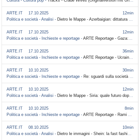
Cultura - Cultura pop -
Tracks - Crade Wives (Originalversion mit Untertitel)
ARTE.IT
17.10.2025
12min
Politica e società - Analisi -
Dietro le Mappe - Azerbaigian: dittatura e idrocarburi (Originalversion mit Untertitel)
ARTE.IT
17.10.2025
12min
Politica e società - Inchieste e reportage -
ARTE Reportage - Gaza: terapia in tempo di guerra (Originalversion mit Untertitel)
ARTE.IT
17.10.2025
36min
Politica e società - Inchieste e reportage -
ARTE Reportage - Ucraina: guerra di droni (Originalversion mit Untertitel)
ARTE.IT
10.10.2025
30min
Politica e società - Inchieste e reportage -
Re: sguardi sulla società - Sicilia: a chi fanno comodo gli incendi? (Originalversion mit Untertitel)
ARTE.IT
10.10.2025
12min
Politica e società - Analisi -
Dietro le Mappe - Siria: quale futuro dopo Assad? (Originalversion mit Untertitel)
ARTE.IT
10.10.2025
8min
Politica e società - Inchieste e reportage -
ARTE Reportage - Rami Abou Jamous, Reporter a Gaza: “Ancora vivo” (Originalversion mit Untertitel)
ARTE.IT
08.10.2025
10min
Politica e società - Analisi -
Dietro le immagini - Shein: la fast fashion si ribella (Originalversion mit Untertitel)