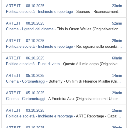
ARTE.IT
08.10.2025
23min
Politica e società - Inchieste e reportage -
Sources - Riconoscimento facciale: le aziende del tech al centro della sorveglianza (Originalversion mit Untertitel)
ARTE.IT
08.10.2025
52min
Cinema - I grandi del cinema -
This is Orson Welles (Originalversion mit Untertitel)
ARTE.IT
07.10.2025
29min
Politica e società - Inchieste e reportage -
Re: sguardi sulla società - Portogallo: il miracolo del Sado (Originalversion mit Untertitel)
ARTE.IT
06.10.2025
60min
Politica e società - Punti di vista -
Questo è il mio corpo (Originalversion mit Untertitel)
ARTE.IT
05.10.2025
14min
Cinema - Cortometraggi -
Butterfly - Un film di Florence Miailhe (Originalversion mit Untertitel)
ARTE.IT
05.10.2025
29min
Cinema - Cortometraggi -
A Fronteira Azul (Originalversion mit Untertitel)
ARTE.IT
03.10.2025
15min
Politica e società - Inchieste e reportage -
ARTE Reportage - Gaza: una reporter in prima linea (Originalversion mit Untertitel)
ARTE.IT
03.10.2025
26min