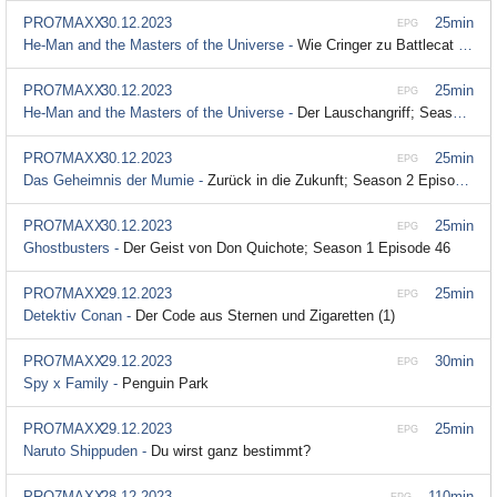
PRO7MAXX
30.12.2023
25min
EPG
He-Man and the Masters of the Universe -
Wie Cringer zu Battlecat wurde; Season 2 Episode 31
PRO7MAXX
30.12.2023
25min
EPG
He-Man and the Masters of the Universe -
Der Lauschangriff; Season 2 Episode 30
PRO7MAXX
30.12.2023
25min
EPG
Das Geheimnis der Mumie -
Zurück in die Zukunft; Season 2 Episode 8
PRO7MAXX
30.12.2023
25min
EPG
Ghostbusters -
Der Geist von Don Quichote; Season 1 Episode 46
PRO7MAXX
29.12.2023
25min
EPG
Detektiv Conan -
Der Code aus Sternen und Zigaretten (1)
PRO7MAXX
29.12.2023
30min
EPG
Spy x Family -
Penguin Park
PRO7MAXX
29.12.2023
25min
EPG
Naruto Shippuden -
Du wirst ganz bestimmt?
PRO7MAXX
28.12.2023
110min
EPG