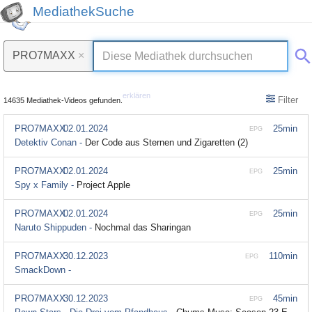
MediathekSuche
PRO7MAXX
×
erklären
Filter
14635 Mediathek-Videos gefunden.
PRO7MAXX
02.01.2024
25min
EPG
Detektiv Conan -
Der Code aus Sternen und Zigaretten (2)
PRO7MAXX
02.01.2024
25min
EPG
Spy x Family -
Project Apple
PRO7MAXX
02.01.2024
25min
EPG
Naruto Shippuden -
Nochmal das Sharingan
PRO7MAXX
30.12.2023
110min
EPG
SmackDown -
PRO7MAXX
30.12.2023
45min
EPG