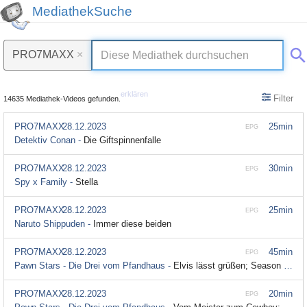
MediathekSuche
PRO7MAXX
×
erklären
Filter
14635 Mediathek-Videos gefunden.
PRO7MAXX
28.12.2023
25min
EPG
Detektiv Conan -
Die Giftspinnenfalle
PRO7MAXX
28.12.2023
30min
EPG
Spy x Family -
Stella
PRO7MAXX
28.12.2023
25min
EPG
Naruto Shippuden -
Immer diese beiden
PRO7MAXX
28.12.2023
45min
EPG
Pawn Stars - Die Drei vom Pfandhaus -
Elvis lässt grüßen; Season 23 Episode 2
PRO7MAXX
28.12.2023
20min
EPG