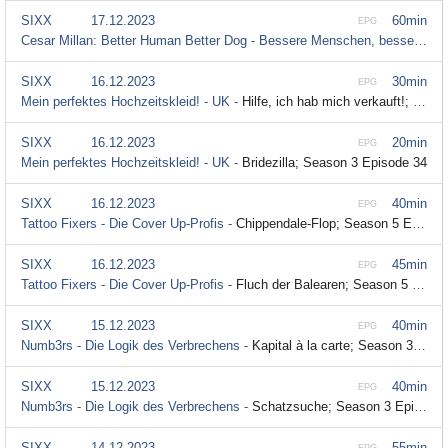
SIXX
17.12.2023
60min
EPG
Cesar Millan: Better Human Better Dog - Bessere Menschen, bessere Hunde -
SIXX
16.12.2023
30min
EPG
Mein perfektes Hochzeitskleid! - UK -
Hilfe, ich hab mich verkauft!; Season 3 Episode 35
SIXX
16.12.2023
20min
EPG
Mein perfektes Hochzeitskleid! - UK -
Bridezilla; Season 3 Episode 34
SIXX
16.12.2023
40min
EPG
Tattoo Fixers - Die Cover Up-Profis -
Chippendale-Flop; Season 5 Episode 10
SIXX
16.12.2023
45min
EPG
Tattoo Fixers - Die Cover Up-Profis -
Fluch der Balearen; Season 5 Episode 9
SIXX
15.12.2023
40min
EPG
Numb3rs - Die Logik des Verbrechens -
Kapital à la carte; Season 3 Episode 14
SIXX
15.12.2023
40min
EPG
Numb3rs - Die Logik des Verbrechens -
Schatzsuche; Season 3 Episode 13
SIXX
14.12.2023
55min
EPG