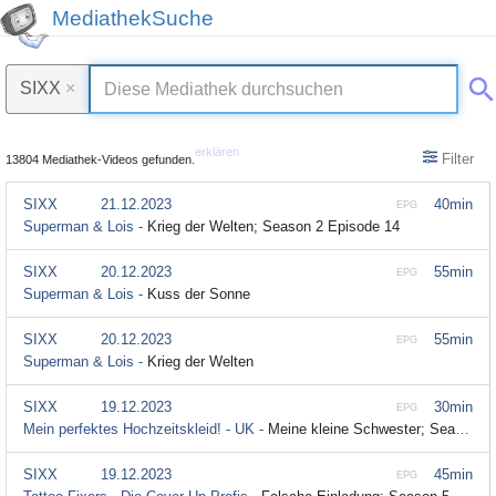
MediathekSuche
SIXX
×
erklären
Filter
13804 Mediathek-Videos gefunden.
SIXX
21.12.2023
40min
EPG
Superman & Lois -
Krieg der Welten; Season 2 Episode 14
SIXX
20.12.2023
55min
EPG
Superman & Lois -
Kuss der Sonne
SIXX
20.12.2023
55min
EPG
Superman & Lois -
Krieg der Welten
SIXX
19.12.2023
30min
EPG
Mein perfektes Hochzeitskleid! - UK -
Meine kleine Schwester; Season 3 Episode 36
SIXX
19.12.2023
45min
EPG