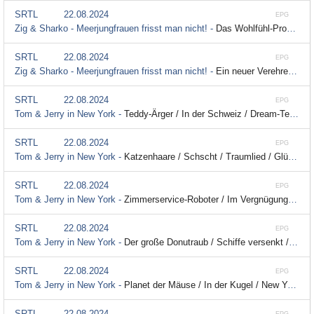
SRTL
22.08.2024
EPG
Zig & Sharko - Meerjungfrauen frisst man nicht! -
Das Wohlfühl-Programm; Staffel 2, Folge 23
SRTL
22.08.2024
EPG
Zig & Sharko - Meerjungfrauen frisst man nicht! -
Ein neuer Verehrer; Staffel 2, Folge 22
SRTL
22.08.2024
EPG
Tom & Jerry in New York -
Teddy-Ärger / In der Schweiz / Dream-Team / Soldat Tom; Staffel 1, Folge 7
SRTL
22.08.2024
EPG
Tom & Jerry in New York -
Katzenhaare / Schscht / Traumlied / Glückspenny; Staffel 1, Folge 6
SRTL
22.08.2024
EPG
Tom & Jerry in New York -
Zimmerservice-Roboter / Im Vergnügungspark / Der Hundeduft / Die Abrissbirne; Staffel 1, Folge 5
SRTL
22.08.2024
EPG
Tom & Jerry in New York -
Der große Donutraub / Schiffe versenkt / Werbechaos / Ausgenutzt; Staffel 1, Folge 4
SRTL
22.08.2024
EPG
Tom & Jerry in New York -
Planet der Mäuse / In der Kugel / New York, New York / Drei Flamingos; Staffel 1, Folge 13
SRTL
22.08.2024
EPG