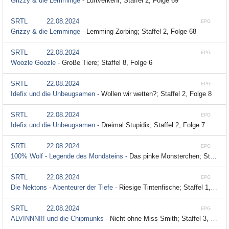
Grizzy & die Lemminge -
Luftverkehr; Staffel 2, Folge 69
SRTL
22.08.2024
EPG
Grizzy & die Lemminge -
Lemming Zorbing; Staffel 2, Folge 68
SRTL
22.08.2024
EPG
Woozle Goozle -
Große Tiere; Staffel 8, Folge 6
SRTL
22.08.2024
EPG
Idefix und die Unbeugsamen -
Wollen wir wetten?; Staffel 2, Folge 8
SRTL
22.08.2024
EPG
Idefix und die Unbeugsamen -
Dreimal Stupidix; Staffel 2, Folge 7
SRTL
22.08.2024
EPG
100% Wolf - Legende des Mondsteins -
Das pinke Monsterchen; Staffel 1, Folge 19
SRTL
22.08.2024
EPG
Die Nektons - Abenteurer der Tiefe -
Riesige Tintenfische; Staffel 1, Folge 10
SRTL
22.08.2024
EPG
ALVINNN!!! und die Chipmunks -
Nicht ohne Miss Smith; Staffel 3, Folge 27