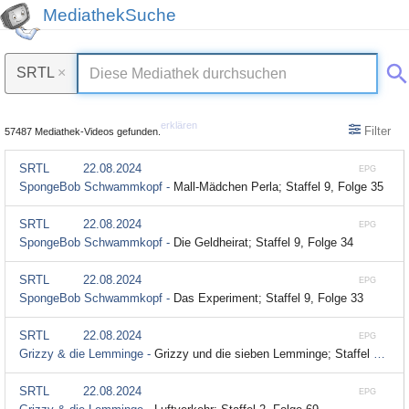
MediathekSuche
SRTL
×
erklären
Filter
57487 Mediathek-Videos gefunden.
SRTL
22.08.2024
EPG
SpongeBob Schwammkopf -
Mall-Mädchen Perla; Staffel 9, Folge 35
SRTL
22.08.2024
EPG
SpongeBob Schwammkopf -
Die Geldheirat; Staffel 9, Folge 34
SRTL
22.08.2024
EPG
SpongeBob Schwammkopf -
Das Experiment; Staffel 9, Folge 33
SRTL
22.08.2024
EPG
Grizzy & die Lemminge -
Grizzy und die sieben Lemminge; Staffel 2, Folge 70
SRTL
22.08.2024
EPG