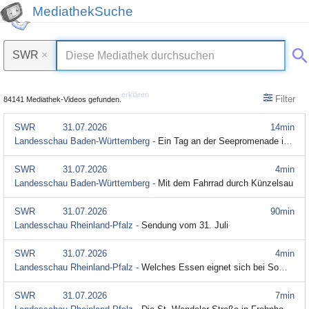
MediathekSuche
SWR
×
erklären
Filter
84141 Mediathek-Videos gefunden.
SWR
31.07.2026
14min
Landesschau Baden-Württemberg -
Ein Tag an der Seepromenade in Meersburg
SWR
31.07.2026
4min
Landesschau Baden-Württemberg -
Mit dem Fahrrad durch Künzelsau
SWR
31.07.2026
90min
Landesschau Rheinland-Pfalz -
Sendung vom 31. Juli
SWR
31.07.2026
4min
Landesschau Rheinland-Pfalz -
Welches Essen eignet sich bei Sommerhitze
SWR
31.07.2026
7min