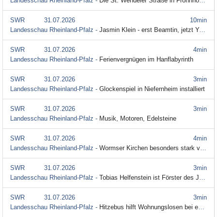
Landesschau Rheinland-Pfalz -
Die St. Wendeler Straße in Frohnhofen
SWR
31.07.2026
10min
Landesschau Rheinland-Pfalz -
Jasmin Klein - erst Beamtin, jetzt Yogalehrerin
SWR
31.07.2026
4min
Landesschau Rheinland-Pfalz -
Ferienvergnügen im Hanflabyrinth
SWR
31.07.2026
3min
Landesschau Rheinland-Pfalz -
Glockenspiel in Niefernheim installiert
SWR
31.07.2026
3min
Landesschau Rheinland-Pfalz -
Musik, Motoren, Edelsteine
SWR
31.07.2026
4min
Landesschau Rheinland-Pfalz -
Wormser Kirchen besonders stark von Zerstörung betroffen
SWR
31.07.2026
3min
Landesschau Rheinland-Pfalz -
Tobias Helfenstein ist Förster des Jahres
SWR
31.07.2026
3min
Landesschau Rheinland-Pfalz -
Hitzebus hilft Wohnungslosen bei extremen Temperaturen