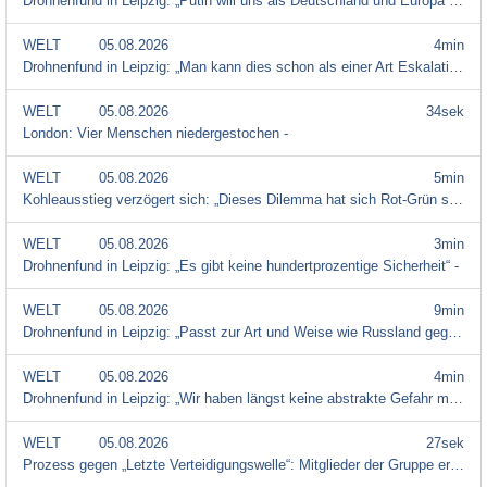
Drohnenfund in Leipzig: „Putin will uns als Deutschland und Europa eine neutrale Rolle zuweisen“ -
WELT
05.08.2026
4min
Drohnenfund in Leipzig: „Man kann dies schon als einer Art Eskalation sehen“ -
WELT
05.08.2026
34sek
London: Vier Menschen niedergestochen -
WELT
05.08.2026
5min
Kohleausstieg verzögert sich: „Dieses Dilemma hat sich Rot-Grün selbst zuzuschreiben“ -
WELT
05.08.2026
3min
Drohnenfund in Leipzig: „Es gibt keine hundertprozentige Sicherheit“ -
WELT
05.08.2026
9min
Drohnenfund in Leipzig: „Passt zur Art und Weise wie Russland gegenwärtig den Krieg eskaliert“ -
WELT
05.08.2026
4min
Drohnenfund in Leipzig: „Wir haben längst keine abstrakte Gefahr mehr“ -
WELT
05.08.2026
27sek
Prozess gegen „Letzte Verteidigungswelle“: Mitglieder der Gruppe erhalten Strafen von bis zu fünf Ja -