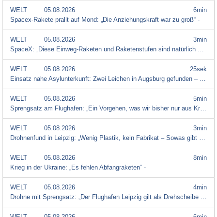
WELT
05.08.2026
6min
Spacex-Rakete prallt auf Mond: „Die Anziehungskraft war zu groß“ -
WELT
05.08.2026
3min
SpaceX: „Diese Einweg-Raketen und Raketenstufen sind natürlich ein großes Problem“ -
WELT
05.08.2026
25sek
Einsatz nahe Asylunterkunft: Zwei Leichen in Augsburg gefunden – Polizei nimmt 29-jährigen Syrer fes -
WELT
05.08.2026
5min
Sprengsatz am Flughafen: „Ein Vorgehen, was wir bisher nur aus Krieg kannten“ -
WELT
05.08.2026
3min
Drohnenfund in Leipzig: „Wenig Plastik, kein Fabrikat – Sowas gibt es nicht handelsüblich zu kaufen“ -
WELT
05.08.2026
8min
Krieg in der Ukraine: „Es fehlen Abfangraketen“ -
WELT
05.08.2026
4min
Drohne mit Sprengsatz: „Der Flughafen Leipzig gilt als Drehscheibe für Rüstungsgüter im Ukraine-Krie -
WELT
05.08.2026
6min