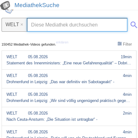
MediathekSuche
WELT
×
erklären
Filter
150452 Mediathek-Videos gefunden.
WELT
05.08.2026
19min
Statement des Innenministers: „Eine neue Gefahrenqualität“ – Dobrindt über den Drohnenfund in Leipzi -
WELT
05.08.2026
4min
Drohnenfund in Leipzig: „Das war definitiv ein Sabotageakt“ -
WELT
05.08.2026
4min
Drohnenfund in Leipzig: „Wir sind völlig ungenügend praktisch gegen diese Drohnengefahr vorgegangen“ -
WELT
05.08.2026
2min
Nach Ceuta-Ansturm: „Die Situation ist untragbar“ -
WELT
05.08.2026
4min