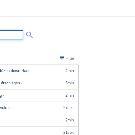
Filter
tüzen diese Radi -
4min
uftschlägen -
5min
g -
2min
akuiert -
27sek
2min
21sek