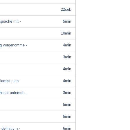
22sek
spräche mit -
5min
10min
ung vorgenomme -
4min
3min
4min
lamist sich -
4min
licht untersch -
3min
5min
5min
efinitiv n -
6min