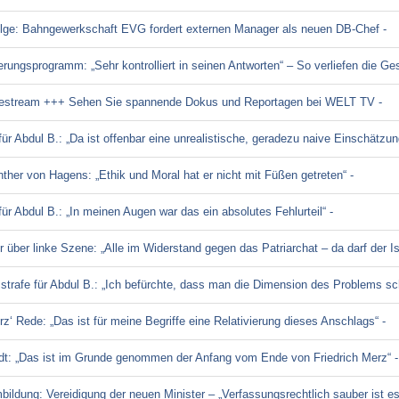
lge: Bahngewerkschaft EVG fordert externen Manager als neuen DB-Chef -
erungsprogramm: „Sehr kontrolliert in seinen Antworten“ – So verliefen die Ge
ivestream +++ Sehen Sie spannende Dokus und Reportagen bei WELT TV -
ür Abdul B.: „Da ist offenbar eine unrealistische, geradezu naive Einschätz
ther von Hagens: „Ethik und Moral hat er nicht mit Füßen getreten“ -
ür Abdul B.: „In meinen Augen war das ein absolutes Fehlurteil“ -
 über linke Szene: „Alle im Widerstand gegen das Patriarchat – da darf der Is
trafe für Abdul B.: „Ich befürchte, dass man die Dimension des Problems sch
rz‘ Rede: „Das ist für meine Begriffe eine Relativierung dieses Anschlags“ -
dt: „Das ist im Grunde genommen der Anfang vom Ende von Friedrich Merz“ -
ildung: Vereidigung der neuen Minister – „Verfassungsrechtlich sauber ist es d