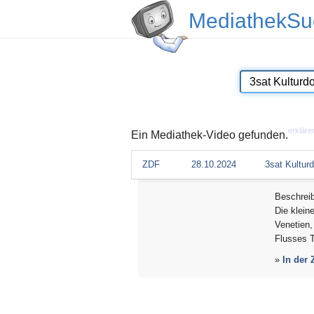
MediathekSu
erkläre
Ein Mediathek-Video gefunden.
ZDF
28.10.2024
3sat Kultur
Beschrei
Die klein
Venetien,
Flusses T
»
In der