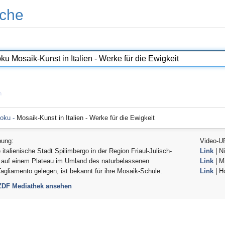
che
n
doku -
Mosaik-Kunst in Italien - Werke für die Ewigkeit
bung:
Video-U
e italienische Stadt Spilimbergo in der Region Friaul-Julisch-
Link
| Ni
 auf einem Plateau im Umland des naturbelassenen
Link
| Mi
agliamento gelegen, ist bekannt für ihre Mosaik-Schule.
Link
| H
 ZDF Mediathek ansehen