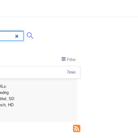
Filter
7min
RLs:
edrig
ttel, SD
och, HD