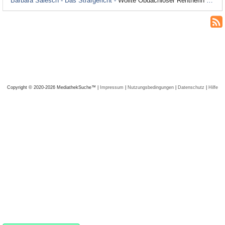
Barbara Salesch - Das Strafgericht -
Wollte Obdachloser Rentnerin ausrauben, obwohl sie ihn bei sich wohnen ließ?; Staffel 3, Folge 4
Copyright © 2020-2026 MediathekSuche™ |
Impressum
|
Nutzungsbedingungen
|
Datenschutz
|
Hilfe