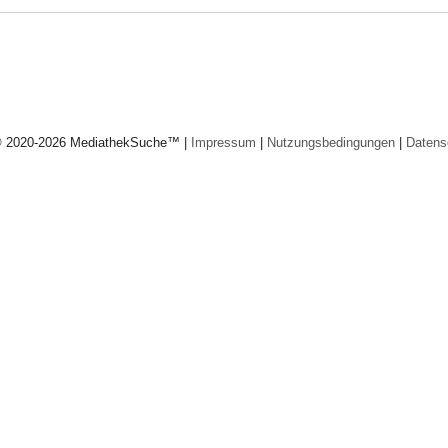
© 2020-2026 MediathekSuche™ |
Impressum
|
Nutzungsbedingungen
|
Datens