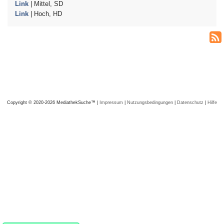
Link
| Mittel, SD
Link
| Hoch, HD
Copyright © 2020-2026 MediathekSuche™ |
Impressum
|
Nutzungsbedingungen
|
Datenschutz
|
Hilfe