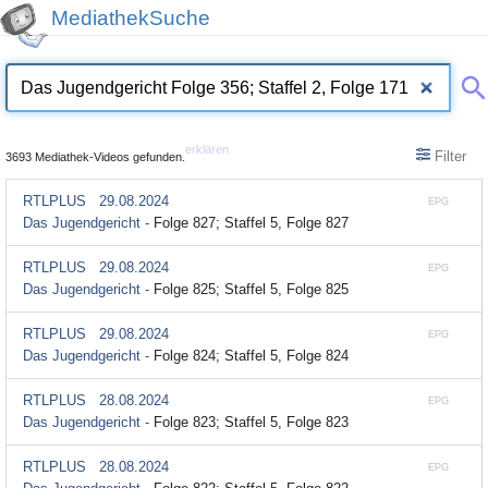
MediathekSuche
erklären
Filter
3693 Mediathek-Videos gefunden.
RTLPLUS
29.08.2024
EPG
Das Jugendgericht -
Folge 827; Staffel 5, Folge 827
RTLPLUS
29.08.2024
EPG
Das Jugendgericht -
Folge 825; Staffel 5, Folge 825
RTLPLUS
29.08.2024
EPG
Das Jugendgericht -
Folge 824; Staffel 5, Folge 824
RTLPLUS
28.08.2024
EPG
Das Jugendgericht -
Folge 823; Staffel 5, Folge 823
RTLPLUS
28.08.2024
EPG