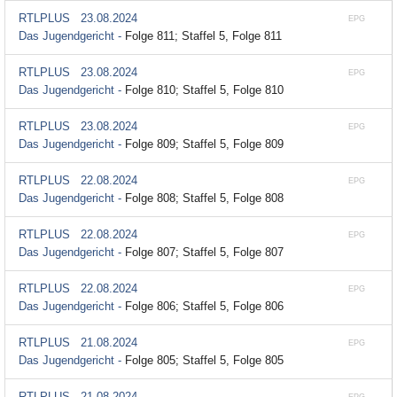
RTLPLUS
23.08.2024
EPG
Das Jugendgericht -
Folge 811; Staffel 5, Folge 811
RTLPLUS
23.08.2024
EPG
Das Jugendgericht -
Folge 810; Staffel 5, Folge 810
RTLPLUS
23.08.2024
EPG
Das Jugendgericht -
Folge 809; Staffel 5, Folge 809
RTLPLUS
22.08.2024
EPG
Das Jugendgericht -
Folge 808; Staffel 5, Folge 808
RTLPLUS
22.08.2024
EPG
Das Jugendgericht -
Folge 807; Staffel 5, Folge 807
RTLPLUS
22.08.2024
EPG
Das Jugendgericht -
Folge 806; Staffel 5, Folge 806
RTLPLUS
21.08.2024
EPG
Das Jugendgericht -
Folge 805; Staffel 5, Folge 805
RTLPLUS
21.08.2024
EPG