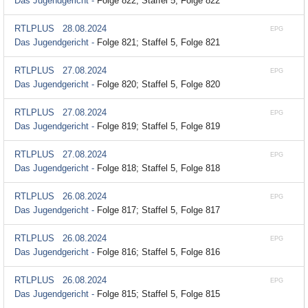
Das Jugendgericht -
Folge 822; Staffel 5, Folge 822
RTLPLUS
28.08.2024
EPG
Das Jugendgericht -
Folge 821; Staffel 5, Folge 821
RTLPLUS
27.08.2024
EPG
Das Jugendgericht -
Folge 820; Staffel 5, Folge 820
RTLPLUS
27.08.2024
EPG
Das Jugendgericht -
Folge 819; Staffel 5, Folge 819
RTLPLUS
27.08.2024
EPG
Das Jugendgericht -
Folge 818; Staffel 5, Folge 818
RTLPLUS
26.08.2024
EPG
Das Jugendgericht -
Folge 817; Staffel 5, Folge 817
RTLPLUS
26.08.2024
EPG
Das Jugendgericht -
Folge 816; Staffel 5, Folge 816
RTLPLUS
26.08.2024
EPG
Das Jugendgericht -
Folge 815; Staffel 5, Folge 815