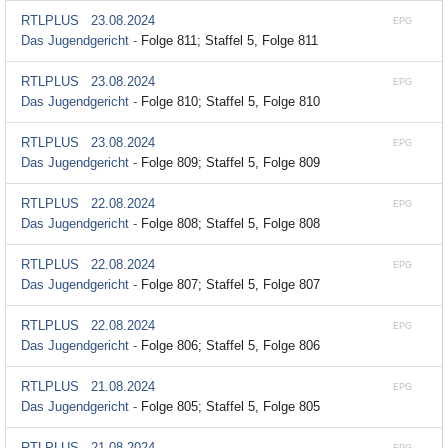
RTLPLUS
23.08.2024
EPG
Das Jugendgericht -
Folge 811; Staffel 5, Folge 811
RTLPLUS
23.08.2024
EPG
Das Jugendgericht -
Folge 810; Staffel 5, Folge 810
RTLPLUS
23.08.2024
EPG
Das Jugendgericht -
Folge 809; Staffel 5, Folge 809
RTLPLUS
22.08.2024
EPG
Das Jugendgericht -
Folge 808; Staffel 5, Folge 808
RTLPLUS
22.08.2024
EPG
Das Jugendgericht -
Folge 807; Staffel 5, Folge 807
RTLPLUS
22.08.2024
EPG
Das Jugendgericht -
Folge 806; Staffel 5, Folge 806
RTLPLUS
21.08.2024
EPG
Das Jugendgericht -
Folge 805; Staffel 5, Folge 805
RTLPLUS
21.08.2024
EPG