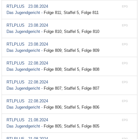
RTLPLUS
23.08.2024
EPG
Das Jugendgericht -
Folge 811; Staffel 5, Folge 811
RTLPLUS
23.08.2024
EPG
Das Jugendgericht -
Folge 810; Staffel 5, Folge 810
RTLPLUS
23.08.2024
EPG
Das Jugendgericht -
Folge 809; Staffel 5, Folge 809
RTLPLUS
22.08.2024
EPG
Das Jugendgericht -
Folge 808; Staffel 5, Folge 808
RTLPLUS
22.08.2024
EPG
Das Jugendgericht -
Folge 807; Staffel 5, Folge 807
RTLPLUS
22.08.2024
EPG
Das Jugendgericht -
Folge 806; Staffel 5, Folge 806
RTLPLUS
21.08.2024
EPG
Das Jugendgericht -
Folge 805; Staffel 5, Folge 805
RTLPLUS
21.08.2024
EPG