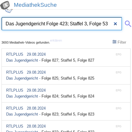
MediathekSuche
erklären
Filter
3693 Mediathek-Videos gefunden.
RTLPLUS
29.08.2024
EPG
Das Jugendgericht -
Folge 827; Staffel 5, Folge 827
RTLPLUS
29.08.2024
EPG
Das Jugendgericht -
Folge 825; Staffel 5, Folge 825
RTLPLUS
29.08.2024
EPG
Das Jugendgericht -
Folge 824; Staffel 5, Folge 824
RTLPLUS
28.08.2024
EPG
Das Jugendgericht -
Folge 823; Staffel 5, Folge 823
RTLPLUS
28.08.2024
EPG