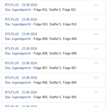
RTLPLUS
23.08.2024
EPG
Das Jugendgericht -
Folge 811; Staffel 5, Folge 811
RTLPLUS
23.08.2024
EPG
Das Jugendgericht -
Folge 810; Staffel 5, Folge 810
RTLPLUS
23.08.2024
EPG
Das Jugendgericht -
Folge 809; Staffel 5, Folge 809
RTLPLUS
22.08.2024
EPG
Das Jugendgericht -
Folge 808; Staffel 5, Folge 808
RTLPLUS
22.08.2024
EPG
Das Jugendgericht -
Folge 807; Staffel 5, Folge 807
RTLPLUS
22.08.2024
EPG
Das Jugendgericht -
Folge 806; Staffel 5, Folge 806
RTLPLUS
21.08.2024
EPG
Das Jugendgericht -
Folge 805; Staffel 5, Folge 805
RTLPLUS
21.08.2024
EPG