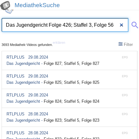
MediathekSuche
erklären
Filter
3693 Mediathek-Videos gefunden.
RTLPLUS
29.08.2024
EPG
Das Jugendgericht -
Folge 827; Staffel 5, Folge 827
RTLPLUS
29.08.2024
EPG
Das Jugendgericht -
Folge 825; Staffel 5, Folge 825
RTLPLUS
29.08.2024
EPG
Das Jugendgericht -
Folge 824; Staffel 5, Folge 824
RTLPLUS
28.08.2024
EPG
Das Jugendgericht -
Folge 823; Staffel 5, Folge 823
RTLPLUS
28.08.2024
EPG