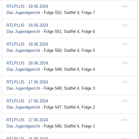
RTLPLUS
19.06.2024
EPG
Das Jugendgericht -
Folge 552; Staffel 4, Folge 7
RTLPLUS
18.06.2024
EPG
Das Jugendgericht -
Folge 551; Staffel 4, Folge 6
RTLPLUS
18.06.2024
EPG
Das Jugendgericht -
Folge 550; Staffel 4, Folge 5
RTLPLUS
18.06.2024
EPG
Das Jugendgericht -
Folge 549; Staffel 4, Folge 4
RTLPLUS
17.06.2024
EPG
Das Jugendgericht -
Folge 548; Staffel 4, Folge 3
RTLPLUS
17.06.2024
EPG
Das Jugendgericht -
Folge 547; Staffel 4, Folge 2
RTLPLUS
17.06.2024
EPG
Das Jugendgericht -
Folge 546; Staffel 4, Folge 1
RTLPLUS
15.06.2024
EPG