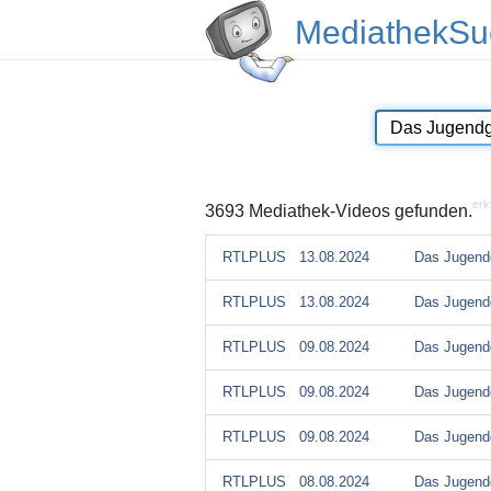
MediathekSu
erk
3693 Mediathek-Videos gefunden.
RTLPLUS
13.08.2024
Das Jugendg
RTLPLUS
13.08.2024
Das Jugendg
RTLPLUS
09.08.2024
Das Jugendg
RTLPLUS
09.08.2024
Das Jugendg
RTLPLUS
09.08.2024
Das Jugendg
RTLPLUS
08.08.2024
Das Jugendg