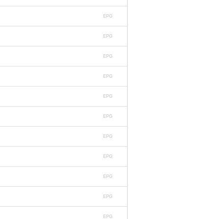
EPG
EPG
EPG
EPG
EPG
EPG
EPG
EPG
EPG
EPG
EPG