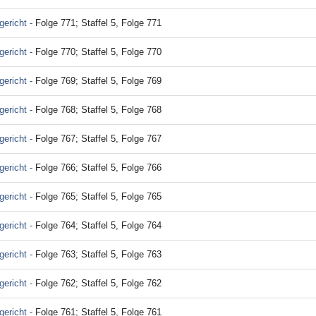
ericht -
Folge 771; Staffel 5, Folge 771
ericht -
Folge 770; Staffel 5, Folge 770
ericht -
Folge 769; Staffel 5, Folge 769
ericht -
Folge 768; Staffel 5, Folge 768
ericht -
Folge 767; Staffel 5, Folge 767
ericht -
Folge 766; Staffel 5, Folge 766
ericht -
Folge 765; Staffel 5, Folge 765
ericht -
Folge 764; Staffel 5, Folge 764
ericht -
Folge 763; Staffel 5, Folge 763
ericht -
Folge 762; Staffel 5, Folge 762
ericht -
Folge 761; Staffel 5, Folge 761