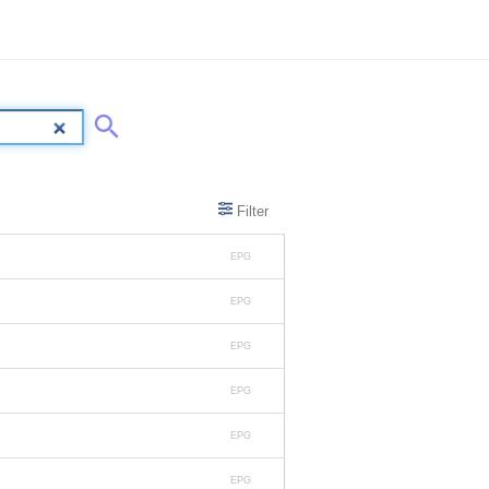
Filter
EPG
EPG
EPG
EPG
EPG
EPG