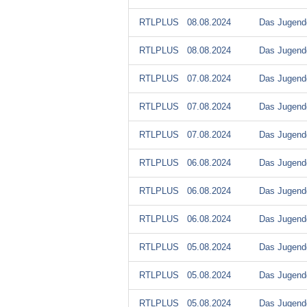
RTLPLUS
08.08.2024
Das Jugendg
RTLPLUS
08.08.2024
Das Jugendg
RTLPLUS
07.08.2024
Das Jugendg
RTLPLUS
07.08.2024
Das Jugendg
RTLPLUS
07.08.2024
Das Jugendg
RTLPLUS
06.08.2024
Das Jugendg
RTLPLUS
06.08.2024
Das Jugendg
RTLPLUS
06.08.2024
Das Jugendg
RTLPLUS
05.08.2024
Das Jugendg
RTLPLUS
05.08.2024
Das Jugendg
RTLPLUS
05.08.2024
Das Jugendg