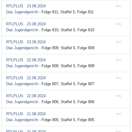
RTLPLUS
23.08.2024
EPG
Das Jugendgericht -
Folge 811; Staffel 5, Folge 811
RTLPLUS
23.08.2024
EPG
Das Jugendgericht -
Folge 810; Staffel 5, Folge 810
RTLPLUS
23.08.2024
EPG
Das Jugendgericht -
Folge 809; Staffel 5, Folge 809
RTLPLUS
22.08.2024
EPG
Das Jugendgericht -
Folge 808; Staffel 5, Folge 808
RTLPLUS
22.08.2024
EPG
Das Jugendgericht -
Folge 807; Staffel 5, Folge 807
RTLPLUS
22.08.2024
EPG
Das Jugendgericht -
Folge 806; Staffel 5, Folge 806
RTLPLUS
21.08.2024
EPG
Das Jugendgericht -
Folge 805; Staffel 5, Folge 805
RTLPLUS
21.08.2024
EPG