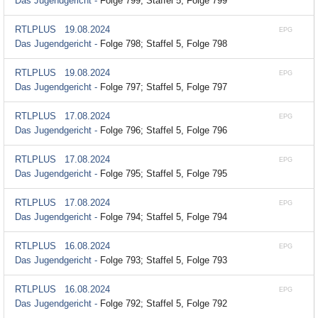
Das Jugendgericht -
Folge 799; Staffel 5, Folge 799
RTLPLUS
19.08.2024
EPG
Das Jugendgericht -
Folge 798; Staffel 5, Folge 798
RTLPLUS
19.08.2024
EPG
Das Jugendgericht -
Folge 797; Staffel 5, Folge 797
RTLPLUS
17.08.2024
EPG
Das Jugendgericht -
Folge 796; Staffel 5, Folge 796
RTLPLUS
17.08.2024
EPG
Das Jugendgericht -
Folge 795; Staffel 5, Folge 795
RTLPLUS
17.08.2024
EPG
Das Jugendgericht -
Folge 794; Staffel 5, Folge 794
RTLPLUS
16.08.2024
EPG
Das Jugendgericht -
Folge 793; Staffel 5, Folge 793
RTLPLUS
16.08.2024
EPG
Das Jugendgericht -
Folge 792; Staffel 5, Folge 792