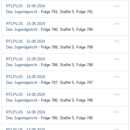
RTLPLUS
16.08.2024
EPG
Das Jugendgericht -
Folge 791; Staffel 5, Folge 791
RTLPLUS
15.08.2024
EPG
Das Jugendgericht -
Folge 790; Staffel 5, Folge 790
RTLPLUS
15.08.2024
EPG
Das Jugendgericht -
Folge 789; Staffel 5, Folge 789
RTLPLUS
15.08.2024
EPG
Das Jugendgericht -
Folge 788; Staffel 5, Folge 788
RTLPLUS
14.08.2024
EPG
Das Jugendgericht -
Folge 787; Staffel 5, Folge 787
RTLPLUS
14.08.2024
EPG
Das Jugendgericht -
Folge 786; Staffel 5, Folge 786
RTLPLUS
14.08.2024
EPG
Das Jugendgericht -
Folge 785; Staffel 5, Folge 785
RTLPLUS
13.08.2024
EPG