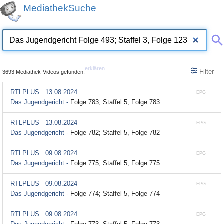
MediathekSuche
erklären
Filter
3693 Mediathek-Videos gefunden.
RTLPLUS
13.08.2024
EPG
Das Jugendgericht -
Folge 783; Staffel 5, Folge 783
RTLPLUS
13.08.2024
EPG
Das Jugendgericht -
Folge 782; Staffel 5, Folge 782
RTLPLUS
09.08.2024
EPG
Das Jugendgericht -
Folge 775; Staffel 5, Folge 775
RTLPLUS
09.08.2024
EPG
Das Jugendgericht -
Folge 774; Staffel 5, Folge 774
RTLPLUS
09.08.2024
EPG