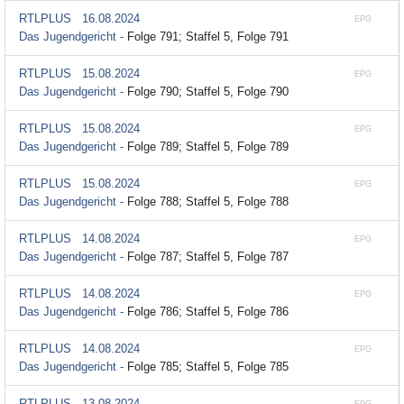
RTLPLUS
16.08.2024
EPG
Das Jugendgericht -
Folge 791; Staffel 5, Folge 791
RTLPLUS
15.08.2024
EPG
Das Jugendgericht -
Folge 790; Staffel 5, Folge 790
RTLPLUS
15.08.2024
EPG
Das Jugendgericht -
Folge 789; Staffel 5, Folge 789
RTLPLUS
15.08.2024
EPG
Das Jugendgericht -
Folge 788; Staffel 5, Folge 788
RTLPLUS
14.08.2024
EPG
Das Jugendgericht -
Folge 787; Staffel 5, Folge 787
RTLPLUS
14.08.2024
EPG
Das Jugendgericht -
Folge 786; Staffel 5, Folge 786
RTLPLUS
14.08.2024
EPG
Das Jugendgericht -
Folge 785; Staffel 5, Folge 785
RTLPLUS
13.08.2024
EPG