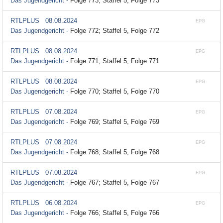
Das Jugendgericht -
Folge 773; Staffel 5, Folge 773
RTLPLUS
08.08.2024
EPG
Das Jugendgericht -
Folge 772; Staffel 5, Folge 772
RTLPLUS
08.08.2024
EPG
Das Jugendgericht -
Folge 771; Staffel 5, Folge 771
RTLPLUS
08.08.2024
EPG
Das Jugendgericht -
Folge 770; Staffel 5, Folge 770
RTLPLUS
07.08.2024
EPG
Das Jugendgericht -
Folge 769; Staffel 5, Folge 769
RTLPLUS
07.08.2024
EPG
Das Jugendgericht -
Folge 768; Staffel 5, Folge 768
RTLPLUS
07.08.2024
EPG
Das Jugendgericht -
Folge 767; Staffel 5, Folge 767
RTLPLUS
06.08.2024
EPG
Das Jugendgericht -
Folge 766; Staffel 5, Folge 766