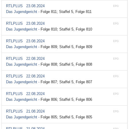
RTLPLUS
23.08.2024
EPG
Das Jugendgericht -
Folge 811; Staffel 5, Folge 811
RTLPLUS
23.08.2024
EPG
Das Jugendgericht -
Folge 810; Staffel 5, Folge 810
RTLPLUS
23.08.2024
EPG
Das Jugendgericht -
Folge 809; Staffel 5, Folge 809
RTLPLUS
22.08.2024
EPG
Das Jugendgericht -
Folge 808; Staffel 5, Folge 808
RTLPLUS
22.08.2024
EPG
Das Jugendgericht -
Folge 807; Staffel 5, Folge 807
RTLPLUS
22.08.2024
EPG
Das Jugendgericht -
Folge 806; Staffel 5, Folge 806
RTLPLUS
21.08.2024
EPG
Das Jugendgericht -
Folge 805; Staffel 5, Folge 805
RTLPLUS
21.08.2024
EPG