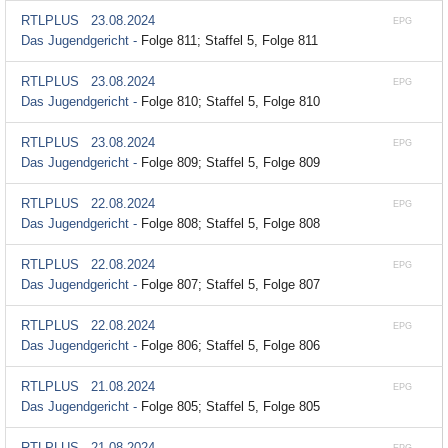
RTLPLUS
23.08.2024
EPG
Das Jugendgericht -
Folge 811; Staffel 5, Folge 811
RTLPLUS
23.08.2024
EPG
Das Jugendgericht -
Folge 810; Staffel 5, Folge 810
RTLPLUS
23.08.2024
EPG
Das Jugendgericht -
Folge 809; Staffel 5, Folge 809
RTLPLUS
22.08.2024
EPG
Das Jugendgericht -
Folge 808; Staffel 5, Folge 808
RTLPLUS
22.08.2024
EPG
Das Jugendgericht -
Folge 807; Staffel 5, Folge 807
RTLPLUS
22.08.2024
EPG
Das Jugendgericht -
Folge 806; Staffel 5, Folge 806
RTLPLUS
21.08.2024
EPG
Das Jugendgericht -
Folge 805; Staffel 5, Folge 805
RTLPLUS
21.08.2024
EPG