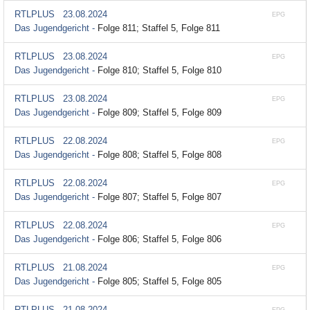
RTLPLUS
23.08.2024
EPG
Das Jugendgericht -
Folge 811; Staffel 5, Folge 811
RTLPLUS
23.08.2024
EPG
Das Jugendgericht -
Folge 810; Staffel 5, Folge 810
RTLPLUS
23.08.2024
EPG
Das Jugendgericht -
Folge 809; Staffel 5, Folge 809
RTLPLUS
22.08.2024
EPG
Das Jugendgericht -
Folge 808; Staffel 5, Folge 808
RTLPLUS
22.08.2024
EPG
Das Jugendgericht -
Folge 807; Staffel 5, Folge 807
RTLPLUS
22.08.2024
EPG
Das Jugendgericht -
Folge 806; Staffel 5, Folge 806
RTLPLUS
21.08.2024
EPG
Das Jugendgericht -
Folge 805; Staffel 5, Folge 805
RTLPLUS
21.08.2024
EPG