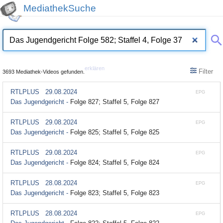
MediathekSuche
erklären
Filter
3693 Mediathek-Videos gefunden.
RTLPLUS
29.08.2024
EPG
Das Jugendgericht -
Folge 827; Staffel 5, Folge 827
RTLPLUS
29.08.2024
EPG
Das Jugendgericht -
Folge 825; Staffel 5, Folge 825
RTLPLUS
29.08.2024
EPG
Das Jugendgericht -
Folge 824; Staffel 5, Folge 824
RTLPLUS
28.08.2024
EPG
Das Jugendgericht -
Folge 823; Staffel 5, Folge 823
RTLPLUS
28.08.2024
EPG