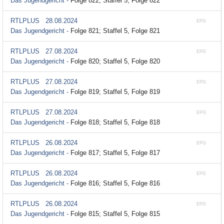
Das Jugendgericht -
Folge 822; Staffel 5, Folge 822
RTLPLUS
28.08.2024
EPG
Das Jugendgericht -
Folge 821; Staffel 5, Folge 821
RTLPLUS
27.08.2024
EPG
Das Jugendgericht -
Folge 820; Staffel 5, Folge 820
RTLPLUS
27.08.2024
EPG
Das Jugendgericht -
Folge 819; Staffel 5, Folge 819
RTLPLUS
27.08.2024
EPG
Das Jugendgericht -
Folge 818; Staffel 5, Folge 818
RTLPLUS
26.08.2024
EPG
Das Jugendgericht -
Folge 817; Staffel 5, Folge 817
RTLPLUS
26.08.2024
EPG
Das Jugendgericht -
Folge 816; Staffel 5, Folge 816
RTLPLUS
26.08.2024
EPG
Das Jugendgericht -
Folge 815; Staffel 5, Folge 815