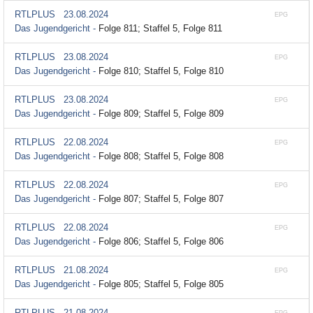
RTLPLUS
23.08.2024
EPG
Das Jugendgericht -
Folge 811; Staffel 5, Folge 811
RTLPLUS
23.08.2024
EPG
Das Jugendgericht -
Folge 810; Staffel 5, Folge 810
RTLPLUS
23.08.2024
EPG
Das Jugendgericht -
Folge 809; Staffel 5, Folge 809
RTLPLUS
22.08.2024
EPG
Das Jugendgericht -
Folge 808; Staffel 5, Folge 808
RTLPLUS
22.08.2024
EPG
Das Jugendgericht -
Folge 807; Staffel 5, Folge 807
RTLPLUS
22.08.2024
EPG
Das Jugendgericht -
Folge 806; Staffel 5, Folge 806
RTLPLUS
21.08.2024
EPG
Das Jugendgericht -
Folge 805; Staffel 5, Folge 805
RTLPLUS
21.08.2024
EPG