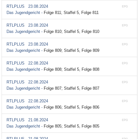
RTLPLUS
23.08.2024
EPG
Das Jugendgericht -
Folge 811; Staffel 5, Folge 811
RTLPLUS
23.08.2024
EPG
Das Jugendgericht -
Folge 810; Staffel 5, Folge 810
RTLPLUS
23.08.2024
EPG
Das Jugendgericht -
Folge 809; Staffel 5, Folge 809
RTLPLUS
22.08.2024
EPG
Das Jugendgericht -
Folge 808; Staffel 5, Folge 808
RTLPLUS
22.08.2024
EPG
Das Jugendgericht -
Folge 807; Staffel 5, Folge 807
RTLPLUS
22.08.2024
EPG
Das Jugendgericht -
Folge 806; Staffel 5, Folge 806
RTLPLUS
21.08.2024
EPG
Das Jugendgericht -
Folge 805; Staffel 5, Folge 805
RTLPLUS
21.08.2024
EPG