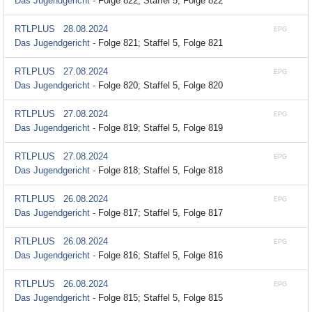
Das Jugendgericht -
Folge 822; Staffel 5, Folge 822
RTLPLUS
28.08.2024
EPG
Das Jugendgericht -
Folge 821; Staffel 5, Folge 821
RTLPLUS
27.08.2024
EPG
Das Jugendgericht -
Folge 820; Staffel 5, Folge 820
RTLPLUS
27.08.2024
EPG
Das Jugendgericht -
Folge 819; Staffel 5, Folge 819
RTLPLUS
27.08.2024
EPG
Das Jugendgericht -
Folge 818; Staffel 5, Folge 818
RTLPLUS
26.08.2024
EPG
Das Jugendgericht -
Folge 817; Staffel 5, Folge 817
RTLPLUS
26.08.2024
EPG
Das Jugendgericht -
Folge 816; Staffel 5, Folge 816
RTLPLUS
26.08.2024
EPG
Das Jugendgericht -
Folge 815; Staffel 5, Folge 815