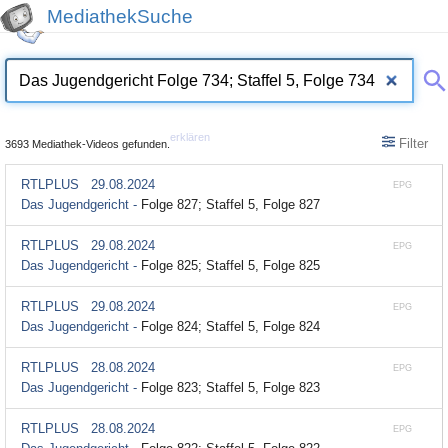
MediathekSuche
erklären
Filter
3693 Mediathek-Videos gefunden.
RTLPLUS
29.08.2024
EPG
Das Jugendgericht -
Folge 827; Staffel 5, Folge 827
RTLPLUS
29.08.2024
EPG
Das Jugendgericht -
Folge 825; Staffel 5, Folge 825
RTLPLUS
29.08.2024
EPG
Das Jugendgericht -
Folge 824; Staffel 5, Folge 824
RTLPLUS
28.08.2024
EPG
Das Jugendgericht -
Folge 823; Staffel 5, Folge 823
RTLPLUS
28.08.2024
EPG