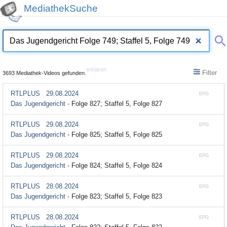
MediathekSuche
erklären
Filter
3693 Mediathek-Videos gefunden.
RTLPLUS
29.08.2024
EPG
Das Jugendgericht -
Folge 827; Staffel 5, Folge 827
RTLPLUS
29.08.2024
EPG
Das Jugendgericht -
Folge 825; Staffel 5, Folge 825
RTLPLUS
29.08.2024
EPG
Das Jugendgericht -
Folge 824; Staffel 5, Folge 824
RTLPLUS
28.08.2024
EPG
Das Jugendgericht -
Folge 823; Staffel 5, Folge 823
RTLPLUS
28.08.2024
EPG