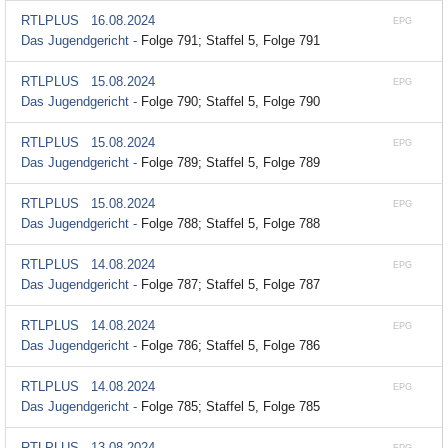
RTLPLUS
16.08.2024
EPG
Das Jugendgericht -
Folge 791; Staffel 5, Folge 791
RTLPLUS
15.08.2024
EPG
Das Jugendgericht -
Folge 790; Staffel 5, Folge 790
RTLPLUS
15.08.2024
EPG
Das Jugendgericht -
Folge 789; Staffel 5, Folge 789
RTLPLUS
15.08.2024
EPG
Das Jugendgericht -
Folge 788; Staffel 5, Folge 788
RTLPLUS
14.08.2024
EPG
Das Jugendgericht -
Folge 787; Staffel 5, Folge 787
RTLPLUS
14.08.2024
EPG
Das Jugendgericht -
Folge 786; Staffel 5, Folge 786
RTLPLUS
14.08.2024
EPG
Das Jugendgericht -
Folge 785; Staffel 5, Folge 785
RTLPLUS
13.08.2024
EPG