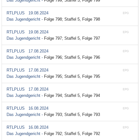
Das Jugendgericht -
Folge 799; Staffel 5, Folge 799
RTLPLUS
19.08.2024
EPG
Das Jugendgericht -
Folge 798; Staffel 5, Folge 798
RTLPLUS
19.08.2024
EPG
Das Jugendgericht -
Folge 797; Staffel 5, Folge 797
RTLPLUS
17.08.2024
EPG
Das Jugendgericht -
Folge 796; Staffel 5, Folge 796
RTLPLUS
17.08.2024
EPG
Das Jugendgericht -
Folge 795; Staffel 5, Folge 795
RTLPLUS
17.08.2024
EPG
Das Jugendgericht -
Folge 794; Staffel 5, Folge 794
RTLPLUS
16.08.2024
EPG
Das Jugendgericht -
Folge 793; Staffel 5, Folge 793
RTLPLUS
16.08.2024
EPG
Das Jugendgericht -
Folge 792; Staffel 5, Folge 792