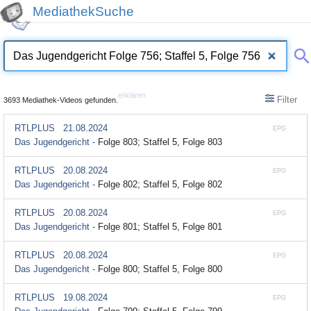
MediathekSuche
erklären
Filter
3693 Mediathek-Videos gefunden.
RTLPLUS
21.08.2024
EPG
Das Jugendgericht -
Folge 803; Staffel 5, Folge 803
RTLPLUS
20.08.2024
EPG
Das Jugendgericht -
Folge 802; Staffel 5, Folge 802
RTLPLUS
20.08.2024
EPG
Das Jugendgericht -
Folge 801; Staffel 5, Folge 801
RTLPLUS
20.08.2024
EPG
Das Jugendgericht -
Folge 800; Staffel 5, Folge 800
RTLPLUS
19.08.2024
EPG