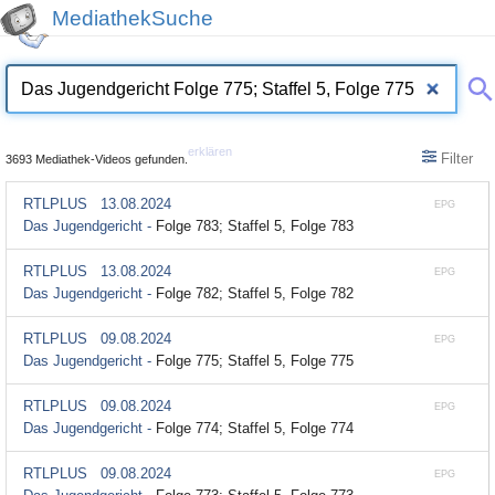
MediathekSuche
erklären
Filter
3693 Mediathek-Videos gefunden.
RTLPLUS
13.08.2024
EPG
Das Jugendgericht -
Folge 783; Staffel 5, Folge 783
RTLPLUS
13.08.2024
EPG
Das Jugendgericht -
Folge 782; Staffel 5, Folge 782
RTLPLUS
09.08.2024
EPG
Das Jugendgericht -
Folge 775; Staffel 5, Folge 775
RTLPLUS
09.08.2024
EPG
Das Jugendgericht -
Folge 774; Staffel 5, Folge 774
RTLPLUS
09.08.2024
EPG