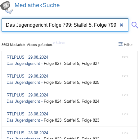
MediathekSuche
erklären
Filter
3693 Mediathek-Videos gefunden.
RTLPLUS
29.08.2024
EPG
Das Jugendgericht -
Folge 827; Staffel 5, Folge 827
RTLPLUS
29.08.2024
EPG
Das Jugendgericht -
Folge 825; Staffel 5, Folge 825
RTLPLUS
29.08.2024
EPG
Das Jugendgericht -
Folge 824; Staffel 5, Folge 824
RTLPLUS
28.08.2024
EPG
Das Jugendgericht -
Folge 823; Staffel 5, Folge 823
RTLPLUS
28.08.2024
EPG