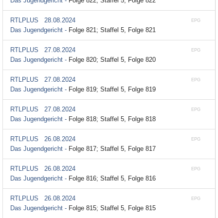
Das Jugendgericht -
Folge 822; Staffel 5, Folge 822
RTLPLUS
28.08.2024
EPG
Das Jugendgericht -
Folge 821; Staffel 5, Folge 821
RTLPLUS
27.08.2024
EPG
Das Jugendgericht -
Folge 820; Staffel 5, Folge 820
RTLPLUS
27.08.2024
EPG
Das Jugendgericht -
Folge 819; Staffel 5, Folge 819
RTLPLUS
27.08.2024
EPG
Das Jugendgericht -
Folge 818; Staffel 5, Folge 818
RTLPLUS
26.08.2024
EPG
Das Jugendgericht -
Folge 817; Staffel 5, Folge 817
RTLPLUS
26.08.2024
EPG
Das Jugendgericht -
Folge 816; Staffel 5, Folge 816
RTLPLUS
26.08.2024
EPG
Das Jugendgericht -
Folge 815; Staffel 5, Folge 815