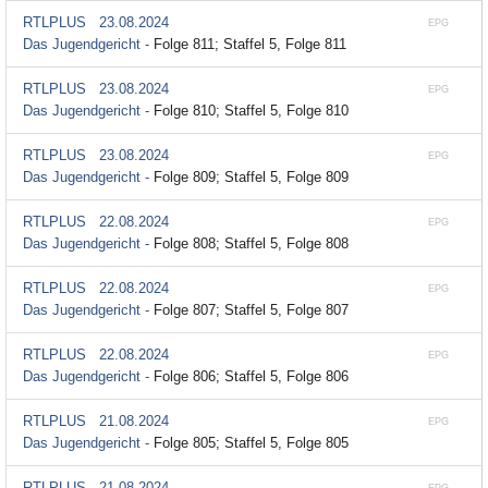
RTLPLUS
23.08.2024
EPG
Das Jugendgericht -
Folge 811; Staffel 5, Folge 811
RTLPLUS
23.08.2024
EPG
Das Jugendgericht -
Folge 810; Staffel 5, Folge 810
RTLPLUS
23.08.2024
EPG
Das Jugendgericht -
Folge 809; Staffel 5, Folge 809
RTLPLUS
22.08.2024
EPG
Das Jugendgericht -
Folge 808; Staffel 5, Folge 808
RTLPLUS
22.08.2024
EPG
Das Jugendgericht -
Folge 807; Staffel 5, Folge 807
RTLPLUS
22.08.2024
EPG
Das Jugendgericht -
Folge 806; Staffel 5, Folge 806
RTLPLUS
21.08.2024
EPG
Das Jugendgericht -
Folge 805; Staffel 5, Folge 805
RTLPLUS
21.08.2024
EPG