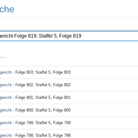
che
lären
ericht -
Folge 803; Staffel 5, Folge 803
ericht -
Folge 802; Staffel 5, Folge 802
ericht -
Folge 801; Staffel 5, Folge 801
ericht -
Folge 800; Staffel 5, Folge 800
ericht -
Folge 799; Staffel 5, Folge 799
ericht -
Folge 798; Staffel 5, Folge 798