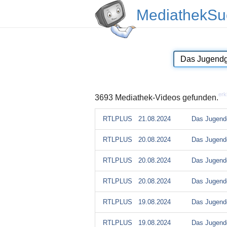
MediathekSu
erk
3693 Mediathek-Videos gefunden.
RTLPLUS
21.08.2024
Das Jugendg
RTLPLUS
20.08.2024
Das Jugendg
RTLPLUS
20.08.2024
Das Jugendg
RTLPLUS
20.08.2024
Das Jugendg
RTLPLUS
19.08.2024
Das Jugendg
RTLPLUS
19.08.2024
Das Jugendg