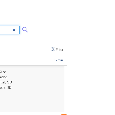
Filter
17min
RLs:
edrig
ttel, SD
och, HD