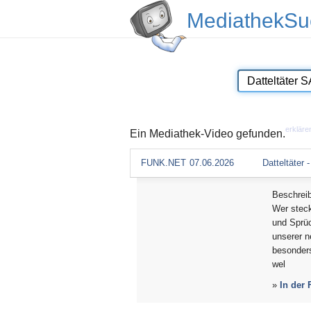
MediathekSu
erkläre
Ein Mediathek-Video gefunden.
FUNK.NET
07.06.2026
Datteltäter 
Beschrei
Wer steck
und Sprü
unserer n
besonders
wel
»
In der