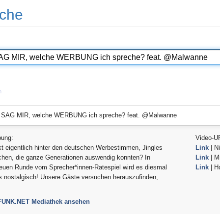
che
n
-
SAG MIR, welche WERBUNG ich spreche? feat. @Malwanne
bung:
Video-U
t eigentlich hinter den deutschen Werbestimmen, Jingles
Link
| Ni
chen, die ganze Generationen auswendig konnten? In
Link
| Mi
euen Runde vom Sprecher*innen-Ratespiel wird es diesmal
Link
| H
 nostalgisch! Unsere Gäste versuchen herauszufinden,
 FUNK.NET Mediathek ansehen