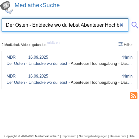
MediathekSuche
erklären
Filter
2 Mediathek-Videos gefunden.
MDR
16.09.2025
44min
Der Osten - Entdecke wo du lebst -
Abenteuer Hochbegabung - Das Internat Sankt Afra in Meißen
MDR
16.09.2025
44min
Der Osten - Entdecke wo du lebst -
Abenteuer Hochbegabung - Das Internat Sankt Afra in Meißen (Audiodeskription)
Copyright © 2020-2026 MediathekSuche™ |
Impressum
|
Nutzungsbedingungen
|
Datenschutz
|
Hilfe