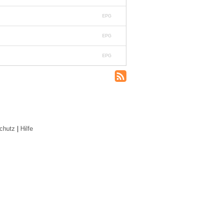
EPG
EPG
EPG
chutz
|
Hilfe