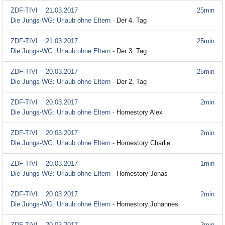
ZDF-TIVI
21.03.2017
25min
Die Jungs-WG: Urlaub ohne Eltern -
Der 4. Tag
ZDF-TIVI
21.03.2017
25min
Die Jungs-WG: Urlaub ohne Eltern -
Der 3. Tag
ZDF-TIVI
20.03.2017
25min
Die Jungs-WG: Urlaub ohne Eltern -
Der 2. Tag
ZDF-TIVI
20.03.2017
2min
Die Jungs-WG: Urlaub ohne Eltern -
Homestory Alex
ZDF-TIVI
20.03.2017
2min
Die Jungs-WG: Urlaub ohne Eltern -
Homestory Charlie
ZDF-TIVI
20.03.2017
1min
Die Jungs-WG: Urlaub ohne Eltern -
Homestory Jonas
ZDF-TIVI
20.03.2017
2min
Die Jungs-WG: Urlaub ohne Eltern -
Homestory Johannes
ZDF-TIVI
20.03.2017
2min