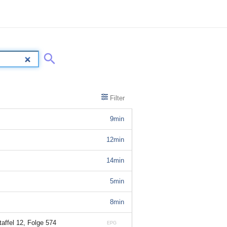
Filter
9min
12min
14min
5min
8min
taffel 12, Folge 574
EPG