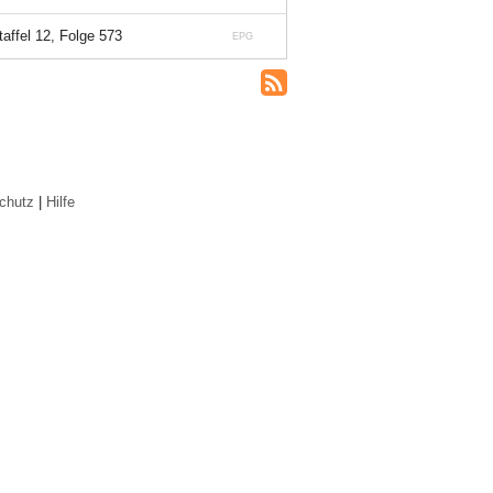
taffel 12, Folge 573
EPG
chutz
|
Hilfe