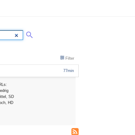
Filter
77min
RLs:
edrig
ttel, SD
och, HD