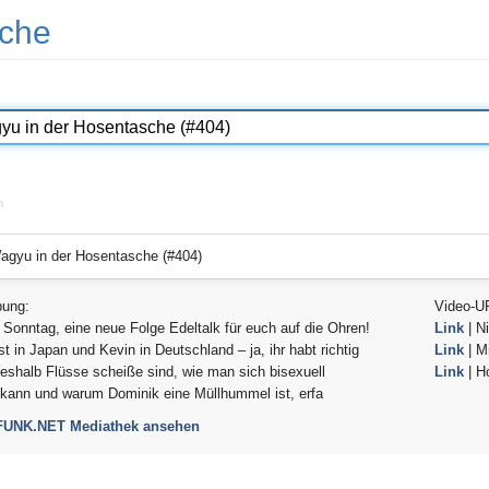
che
n
agyu in der Hosentasche (#404)
bung:
Video-U
 Sonntag, eine neue Folge Edeltalk für euch auf die Ohren!
Link
| Ni
st in Japan und Kevin in Deutschland – ja, ihr habt richtig
Link
| Mi
eshalb Flüsse scheiße sind, wie man sich bisexuell
Link
| H
kann und warum Dominik eine Müllhummel ist, erfa
 FUNK.NET Mediathek ansehen