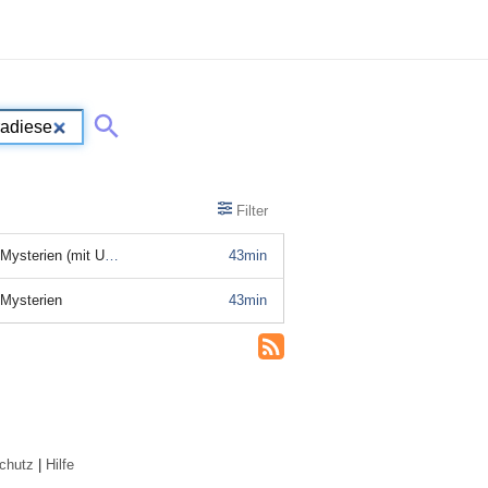
Filter
n (mit Untertitel)
43min
 Mysterien
43min
chutz
|
Hilfe