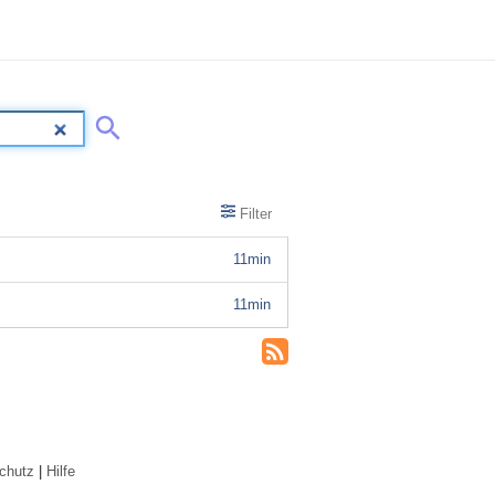
Filter
11min
11min
chutz
|
Hilfe