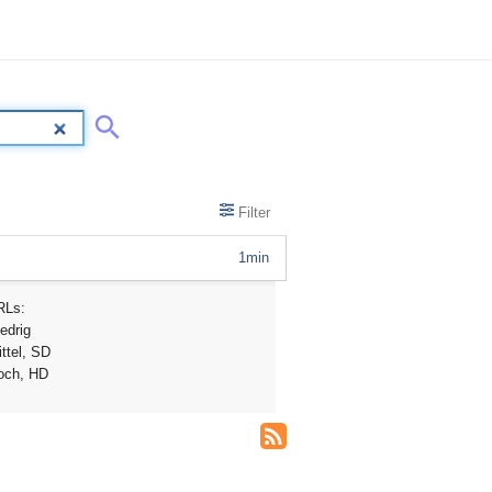
Filter
1min
RLs:
edrig
ttel, SD
och, HD