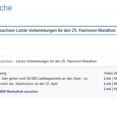
che
n
rsachsen -
Letzte Vorbereitungen für den 25. Hannover-Marathon
bung:
Video-U
 Jahr gehen rund 30.000 Laufbegeisterte an den Start - so
Link
| Ni
 noch nie. Startschuss ist der 12. April.
Link
| Mi
Link
| H
 NDR Mediathek ansehen