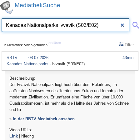
MediathekSuche
erklären
Filter
Ein Mediathek-Video gefunden.
RBTV
08.07.2026
43min
Kanadas Nationalparks -
Ivvavik (S03/E02)
Beschreibung:
Der Ivvavik-Nationalpark liegt hoch über dem Polarkreis, im
äußersten Nordwesten des Territoriums Yukon und fernab jeder
modernen Zivilisation. Er umfasst eine Fläche von über 10.000
Quadratkilometern, ist mehr als die Hälfte des Jahres von Schnee
und Ei
»
In der RBTV Mediathek ansehen
Video-URLs:
Link
| Niedrig