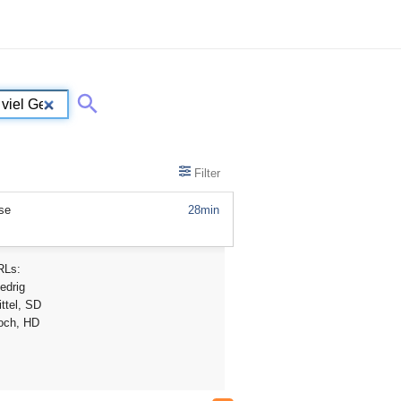
Filter
se
28min
RLs:
edrig
ttel, SD
och, HD