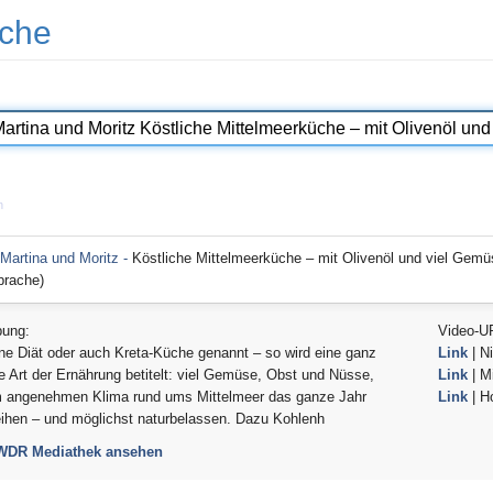
che
n
Martina und Moritz -
Köstliche Mittelmeerküche – mit Olivenöl und viel Gemü
prache)
bung:
Video-U
ne Diät oder auch Kreta-Küche genannt – so wird eine ganz
Link
| Ni
 Art der Ernährung betitelt: viel Gemüse, Obst und Nüsse,
Link
| Mi
im angenehmen Klima rund ums Mittelmeer das ganze Jahr
Link
| H
ihen – und möglichst naturbelassen. Dazu Kohlenh
 WDR Mediathek ansehen