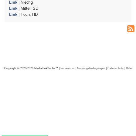
Link
| Niedrig
Link
| Mittel, SD
Link
| Hoch, HD
Copyright © 2020-2026 MediathekSuche™ |
Impressum
|
Nutzungsbedingungen
|
Datenschutz
|
Hilfe