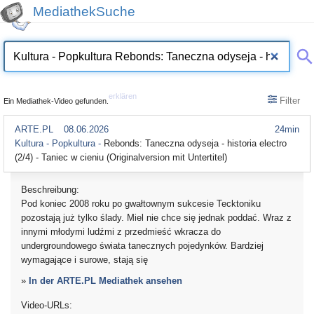
MediathekSuche
erklären
Filter
Ein Mediathek-Video gefunden.
ARTE.PL
08.06.2026
24min
Kultura - Popkultura -
Rebonds: Taneczna odyseja - historia electro
(2/4) - Taniec w cieniu (Originalversion mit Untertitel)
Beschreibung:
Pod koniec 2008 roku po gwałtownym sukcesie Tecktoniku
pozostają już tylko ślady. Miel nie chce się jednak poddać. Wraz z
innymi młodymi ludźmi z przedmieść wkracza do
undergroundowego świata tanecznych pojedynków. Bardziej
wymagające i surowe, stają się
»
In der ARTE.PL Mediathek ansehen
Video-URLs: