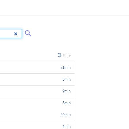
Filter
21min
5min
9min
3min
20min
4min