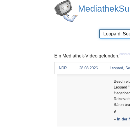
MediathekSu
erkläre
Ein Mediathek-Video gefunden.
NDR
28.08.2026
Leopard, Se
Beschrei
Leopard "
Hagenbec
Reisevorb
Bären bra
g
»
In der