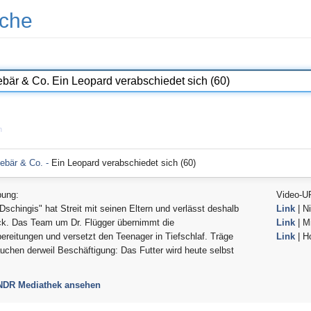
che
n
ebär & Co. -
Ein Leopard verabschiedet sich (60)
bung:
Video-U
Dschingis" hat Streit mit seinen Eltern und verlässt deshalb
Link
| Ni
k. Das Team um Dr. Flügger übernimmt die
Link
| Mi
ereitungen und versetzt den Teenager in Tiefschlaf. Träge
Link
| H
uchen derweil Beschäftigung: Das Futter wird heute selbst
 NDR Mediathek ansehen