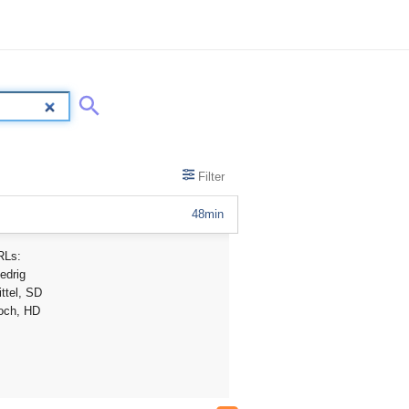
Filter
48min
RLs:
edrig
ttel, SD
och, HD